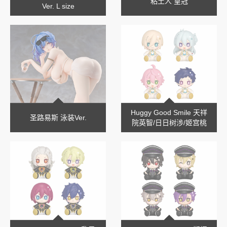
粘土人 皇冠
Ver. L size
Huggy Good Smile 天祥
圣路易斯 泳装Ver.
院英智/日日树涉/姬宫桃
李/伏见弓弦