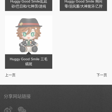
Huggy Good Smile乱凪
Huggy Good Smile 朔间
砂/巴日和/七种茨/涟纯
零/羽风薰/大神晃牙/乙狩
阿多尼斯
Huggy Good Smile 三毛
缟斑
上一页
下一页
分享网站链接