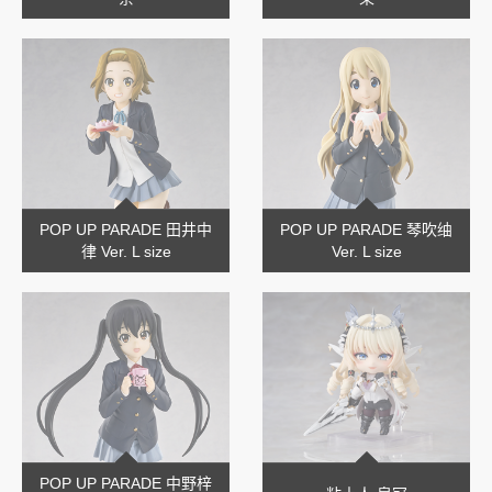
POP UP PARADE 田井中
POP UP PARADE 琴吹䌷
律 Ver. L size
Ver. L size
POP UP PARADE 中野梓