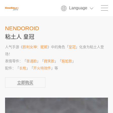
Language
NENDOROID
粘土人 皇冠
人气手游《
胜利女神：妮姬
》中的角色「
皇冠
」化身为粘土人登
场！
表情零件：「
普通脸
」「
微笑脸
」「
尴尬脸
」
配件：「
长枪
」「
开火特效件
」等
立即购买