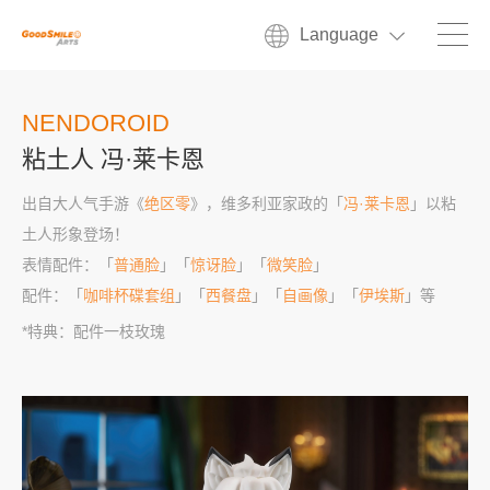
Language
NENDOROID
粘土人 冯·莱卡恩
出自大人气手游《
绝区零
》，维多利亚家政的「
冯·莱卡恩
」以粘
土人形象登场！
表情配件：「
普通脸
」「
惊讶脸
」「
微笑脸
」
配件：「
咖啡杯碟套组
」「
西餐盘
」「
自画像
」「
伊埃斯
」等
*特典：配件一枝玫瑰