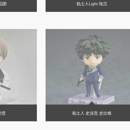
囚影
粘土人Light 陆沉
总悟
粘土人 史派克·史比格