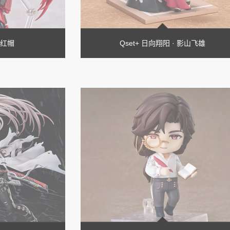
 小红帽
Qset+ 日向翔阳 · 影山飞雄