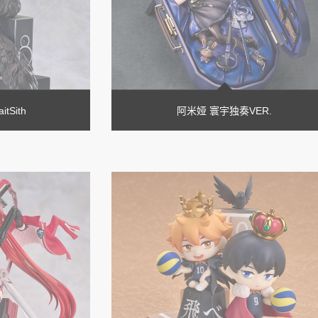
tSith
阿米娅 寰宇独奏VER.