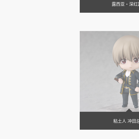
露西亚・深红
粘土人 冲田