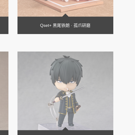
Qset+ 黑尾铁朗 · 孤爪研磨