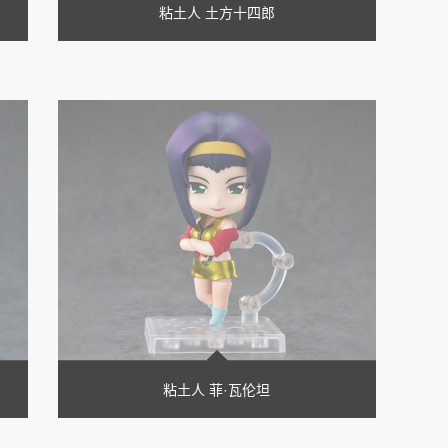
粘土人 土方十四郎
粘土人 菲·瓦伦坦