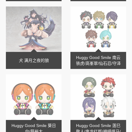
Huggy Good Smile 南云
犬 满月之夜的狼
铁虎/高峯翠/仙石忍/守泽
千秋/深海奏汰
Huggy Good Smile 葵日
Huggy Good Smile 莲巳
向/葵裕太
敬人/鬼龙红郎/神崎飒马/