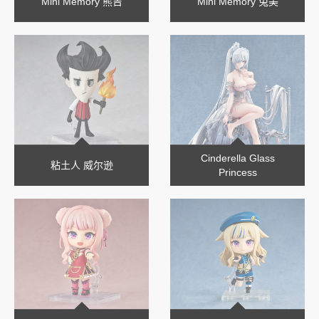
Mini Memory 熊吉
Mini Memory 兔美
Cinderella Glass
粘土人 威尔逊
Princess