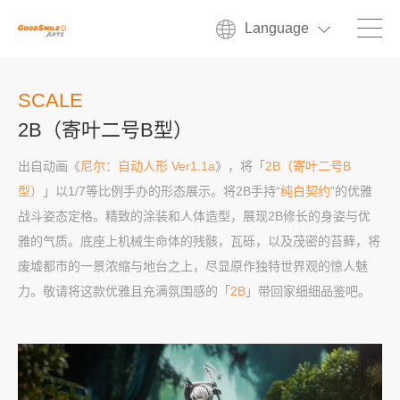
Language
SCALE
2B（寄叶二号B型）
出自动画《
尼尔：自动人形 Ver1.1a
》，将「
2B（寄叶二号B
型）
」以1/7等比例手办的形态展示。将2B手持“
纯白契约
”的优雅
战斗姿态定格。精致的涂装和人体造型，展现2B修长的身姿与优
雅的气质。底座上机械生命体的残骸，瓦砾，以及茂密的苔藓，将
废墟都市的一景浓缩与地台之上，尽显原作独特世界观的惊人魅
力。敬请将这款优雅且充满氛围感的「
2B
」带回家细细品鉴吧。