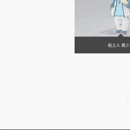
粘土人 黄少