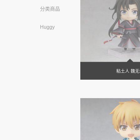
分类商品
Huggy
粘土人 魏无