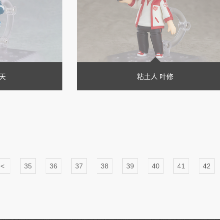
天
粘土人 叶修
<
35
36
37
38
39
40
41
42