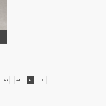
43
44
45
>