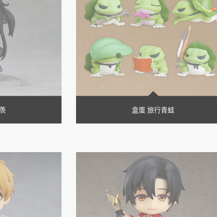
羡
盒蛋 旅行青蛙