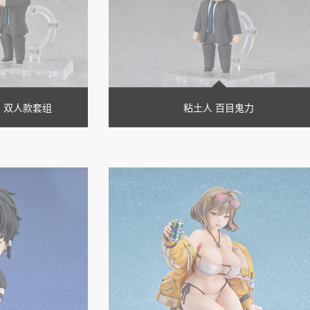
 双人款套组
粘土人 百目鬼力