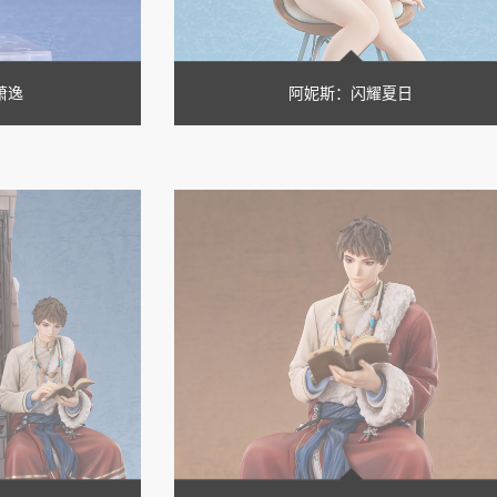
 萧逸
阿妮斯：闪耀夏日