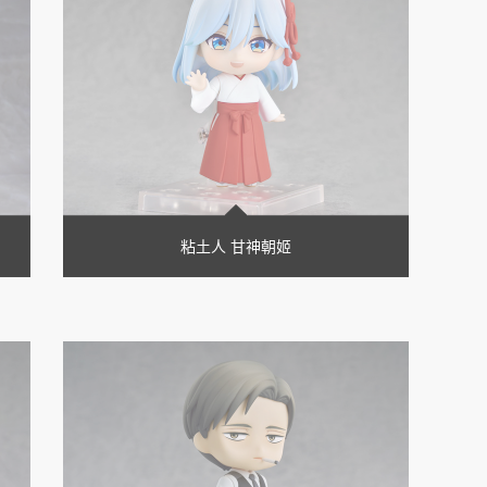
粘土人 甘神朝姬