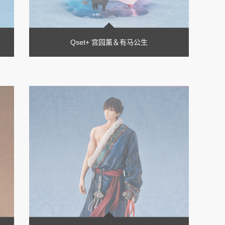
Qset+ 宫园薰＆有马公生