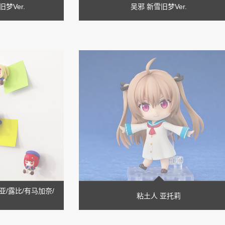
梦Ver.
吴邪 新雪旧梦Ver.
阿库亚/露比/有马加奈/
粘土人 亚托莉