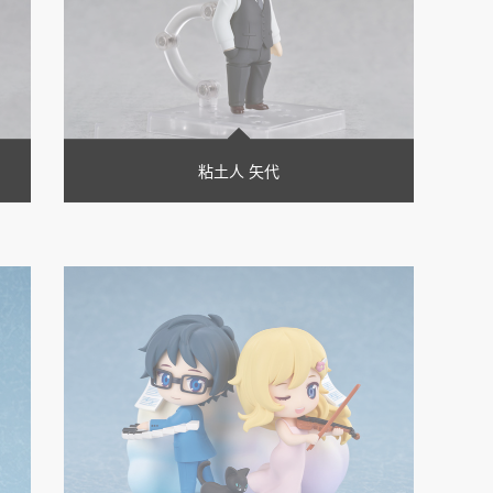
粘土人 矢代