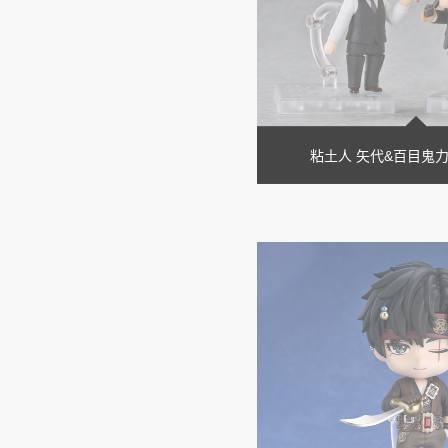
粘土人 矢代&百目鬼力