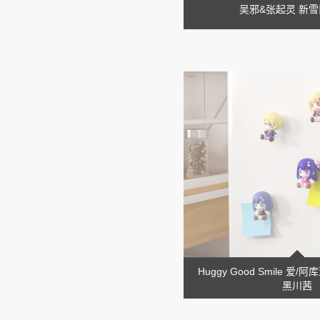
吴邪&张起灵 新雪旧
Huggy Good Smile 爱/
黑川茜