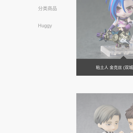
分类商品
Huggy
粘土人 金克丝 (双城之