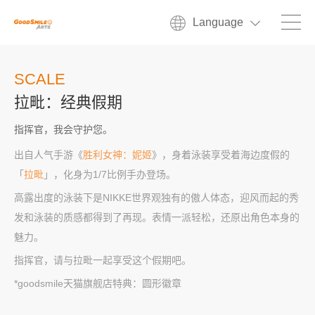
Language
SCALE
拉毗：经典假期
指挥官，我会守护您。
出自人气手游《
胜利女神：妮姬
》，身着泳装享受着海边度假的
「
拉毗
」，化身为1/7比例手办登场。
高露出度的泳装下是NIKKE世界观独有的傲人体态，迎风而起的秀
发和泳装的质感都得到了再现。表情一派轻松，还原出角色本身的
魅力。
指挥官，请与拉毗一起享受这个假期吧。
*goodsmile天猫旗舰店特典：圆形徽章