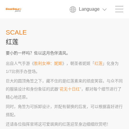
Language
SCALE
红莲
要小酌一杯吗？佐以这月色伴清风。
出自人气手游《
胜利女神：妮姬
》，朝圣者妮姬「
红莲
」化身为
1/7比例手办登场。
巨大的圆顶角笠之下，藏不住的是红莲素来的顽皮笑容。与众不同
的服装设计和身份象征的武器“
花无十日红
”，都对每个细节进行了
精心地还原。
同时，角笠为可拆卸设计，并配有替换的后发，可以根据喜好进行
搭配。
还请各位指挥官将这可爱飒爽的红莲迎至身边细细欣赏吧！