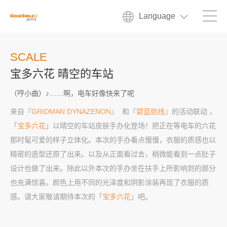
Language
SCALE
宝多六花 晴空的车站
（哼小曲）♪……啊，电车好像快来了呢
来自『
GRIDMAN DYNAZENON
』 和『
碧蓝航线
』的活动联动 ，
「
宝多六花
」以晴空的车站皮肤手办化登场！把正在等电车的六花
那时髦可爱的样子立体化。本次的手办看点慢慢，衣服的质感也以
精密的造型还原了出来。以及从正面看过去，稍微能看到一点肚子
设计也做了出来。除此以外本次的手办坐在扶手上所影响到的部分
也充满惊喜。颜色上用不同的光泽度和阴影涂装再现了衣服的质
感。请大家敬请期待本次的「
宝多六花
」吧。