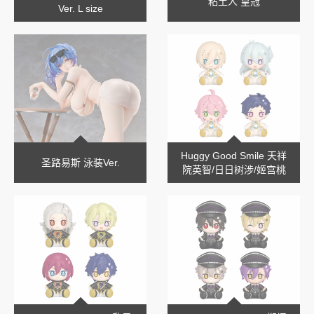
粘土人 皇冠
Ver. L size
Huggy Good Smile 天祥
圣路易斯 泳装Ver.
院英智/日日树涉/姬宫桃
李/伏见弓弦