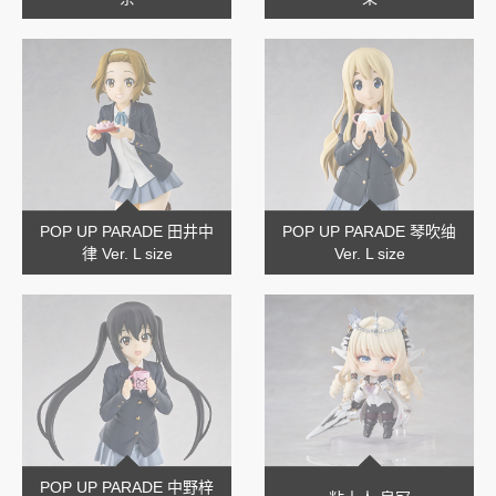
POP UP PARADE 田井中
POP UP PARADE 琴吹䌷
律 Ver. L size
Ver. L size
POP UP PARADE 中野梓