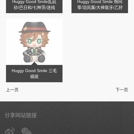
Huggy Good Smile乱凪
Huggy Good Smile 朔间
砂/巴日和/七种茨/涟纯
零/羽风薰/大神晃牙/乙狩
阿多尼斯
Huggy Good Smile 三毛
缟斑
上一页
下一页
分享网站链接