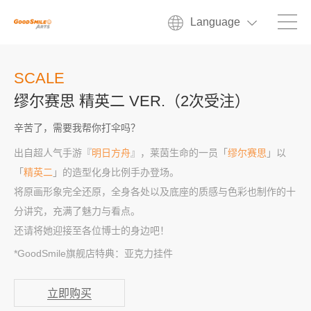
Language
SCALE
缪尔赛思 精英二 VER.（2次受注）
辛苦了，需要我帮你打伞吗？
出自超人气手游『
明日方舟
』，莱茵生命的一员「
缪尔赛思
」以
「
精英二
」的造型化身比例手办登场。
将原画形象完全还原，全身各处以及底座的质感与色彩也制作的十
分讲究，充满了魅力与看点。
还请将她迎接至各位博士的身边吧！
*GoodSmile旗舰店特典：亚克力挂件
立即购买