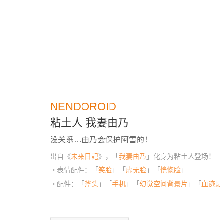
NENDOROID
粘土人 我妻由乃
没关系…由乃会保护阿雪的！
出自《
未来日記
》，「
我妻由乃
」化身为粘土人登场！
・表情配件：「
笑脸
」「
虚无脸
」「
恍惚脸
」
・配件：「
斧头
」「
手机
」「
幻觉空间背景片
」「
血迹