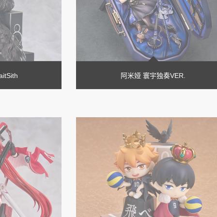
tSith
阿米娅 寰宇独奏VER.