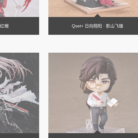
 小红帽
Qset+ 日向翔阳 · 影山飞雄