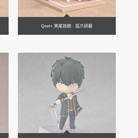
Qset+ 黑尾铁朗 · 孤爪研磨