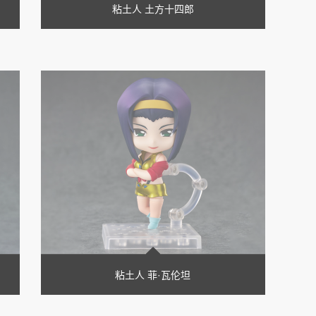
粘土人 土方十四郎
粘土人 菲·瓦伦坦