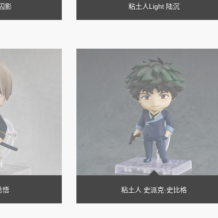
囚影
粘土人Light 陆沉
总悟
粘土人 史派克·史比格