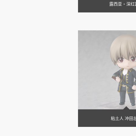
露西亚・深红
粘土人 冲田