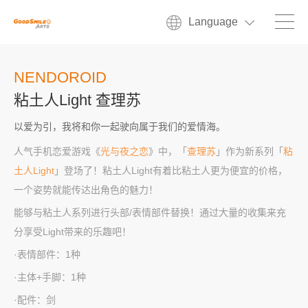
Language
NENDOROID
粘土人Light 查理苏
以爱为引，我将和你一起驶向属于我们的爱情海。
人气手机恋爱游戏《
光与夜之恋
》中，「
查理苏
」作为新系列「
粘
土人Light
」登场了！粘土人Light有着比粘土人更为便宜的价格，
一个姿势就能传达出角色的魅力！
能够与粘土人系列进行头部/表情部件替换！通过大量的收集来充
分享受Light带来的乐趣吧！
·表情部件：1种
·主体+手脚：1种
·配件：剑