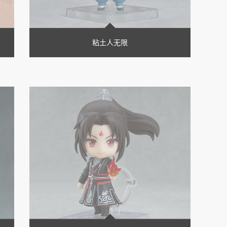
粘土人无限