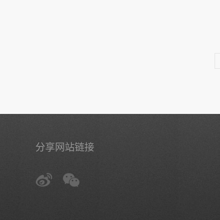
分享网站链接