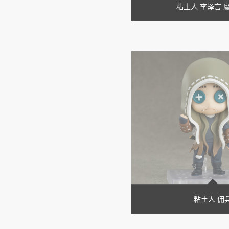
粘土人 李泽言 魔王
粘土人 佣