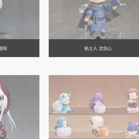
沈清秋
粘土人 沈剑心