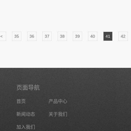
<
35
36
37
38
39
40
41
42
页面导航
首页
产品中心
新闻动态
关于我们
加入我们