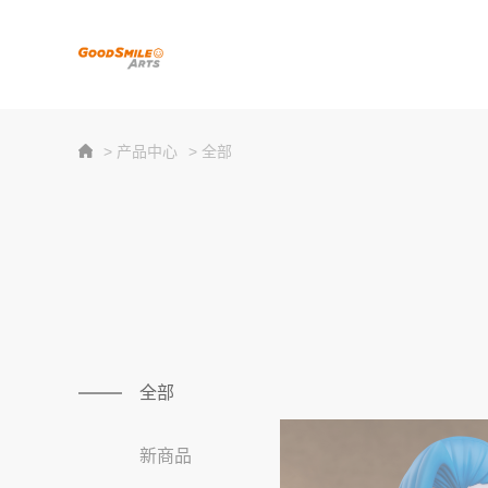
> 产品中心
> 全部
全部
新商品