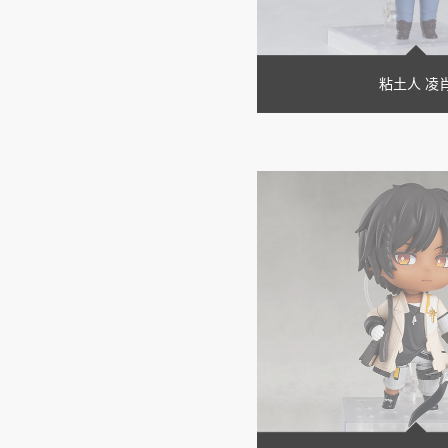
粘土人 凌