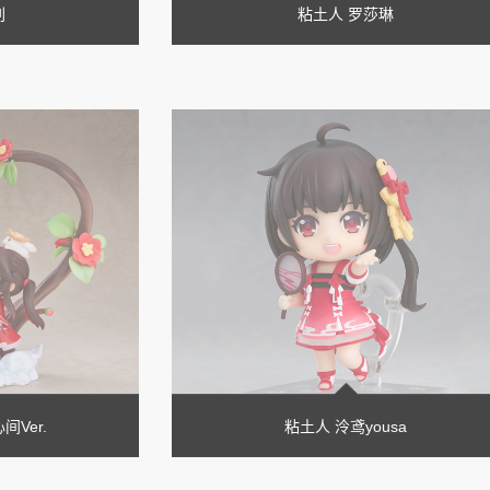
刺
粘土人 罗莎琳
间Ver.
粘土人 泠鸢yousa