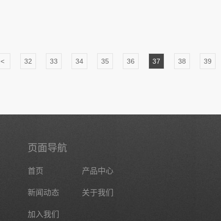
<
32
33
34
35
36
37
38
39
页面导航
首页
产品中心
新闻动态
关于我们
加入我们