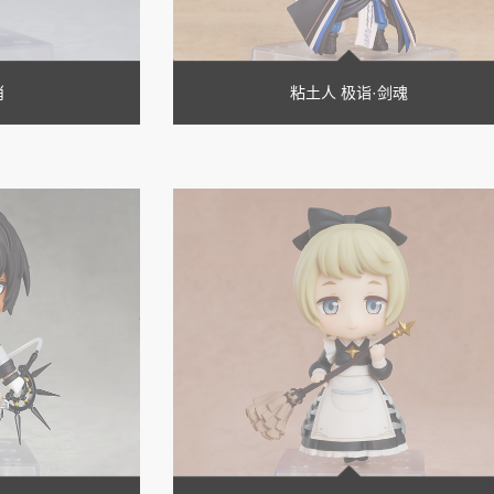
肖
粘土人 极诣·剑魂