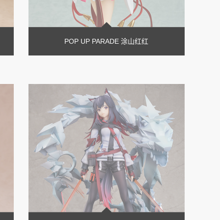
POP UP PARADE 涂山红红