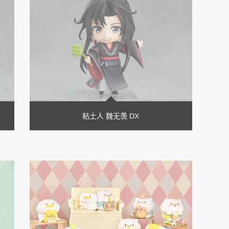
粘土人 魏无羡 DX