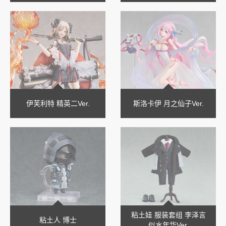
伊芙利特 精英二Ver.
斯洛卡伊 月之仙子Ver.
粘土娃 服装套组 李泽言
粘土人 博士
似水年华Ver.