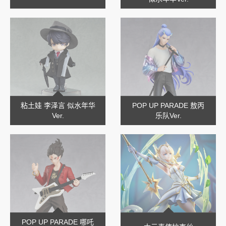
粘土娃 李泽言 似水年华
POP UP PARADE 敖丙
Ver.
乐队Ver.
POP UP PARADE 哪吒