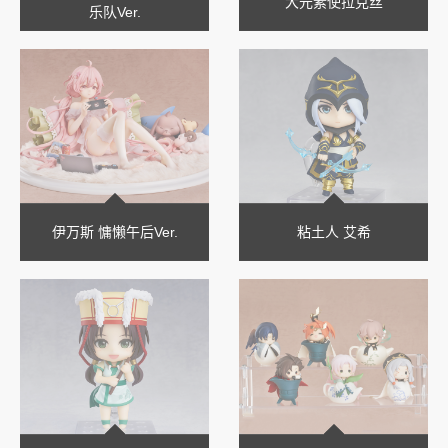
大元素使拉克丝
乐队Ver.
伊万斯 慵懒午后Ver.
粘土人 艾希