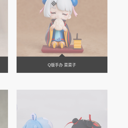
Q版手办 菜菜子