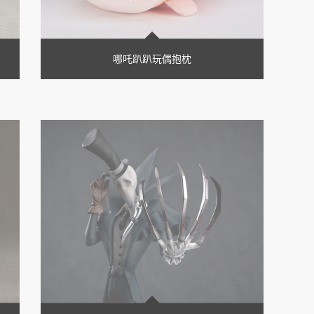
哪吒趴趴玩偶抱枕