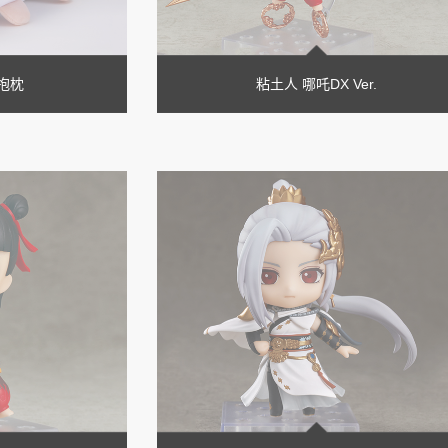
抱枕
粘土人 哪吒DX Ver.