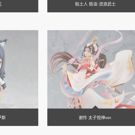
吒
粘土人 极诣·流浪武士
萨斯
谢怜 太子悦神ver.