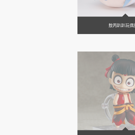
敖丙趴趴玩偶