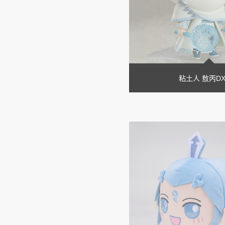
粘土人 敖丙DX 