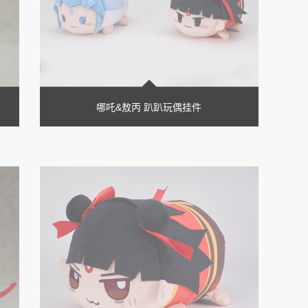
哪吒&敖丙 趴趴玩偶挂件