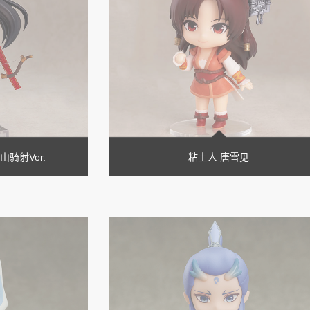
山骑射Ver.
粘土人 唐雪见