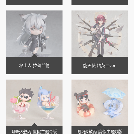
粘土人 拉普兰德
能天使 精英二ver.
哪吒&敖丙 度假主题Q版
哪吒&敖丙 度假主题Q版