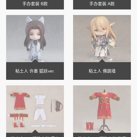
手办套装 B款
手办套装 A款
粘土人 许墨 狐妖ver.
粘土人 佛跳墙