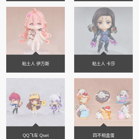
粘土人 伊万斯
粘土人 卡莎
QQ飞车 Qset
四不相盒蛋