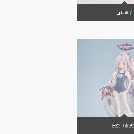
白井黑子
日奈（泳装