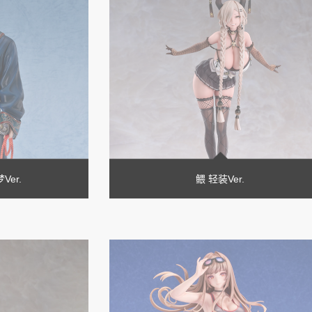
er.
鳂 轻装Ver.