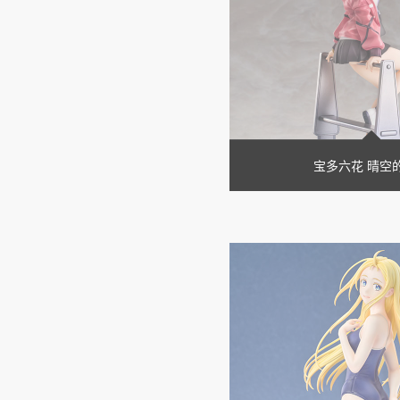
宝多六花 晴空