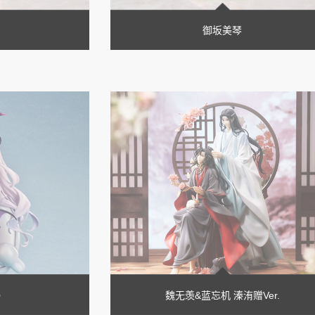
御坂美琴
）
魏无羡&蓝忘机 溱洧赠Ver.