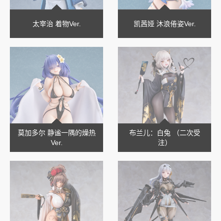
太宰治 着物Ver.
凯茜娅 沐浪倦姿Ver.
莫加多尔 静谧一隅的燥热
布兰儿：白兔 （二次受
Ver.
注）