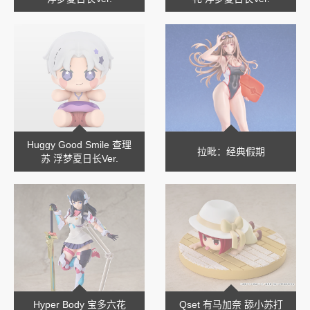
Huggy Good Smile 查理
拉毗：经典假期
苏 浮梦夏日长Ver.
Hyper Body 宝多六花
Qset 有马加奈 舔小苏打