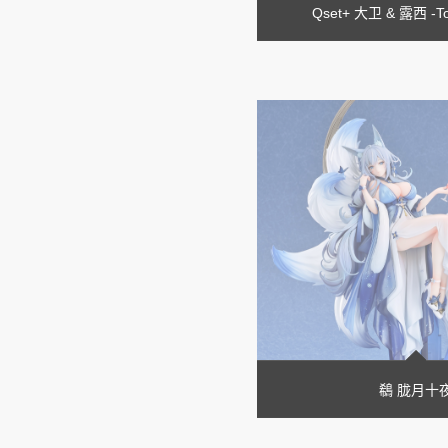
Qset+ 大卫 & 露西 -T
鵗 胧月十