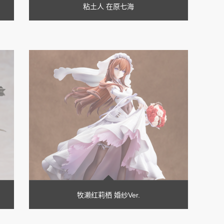
粘土人 在原七海
牧濑红莉栖 婚纱Ver.