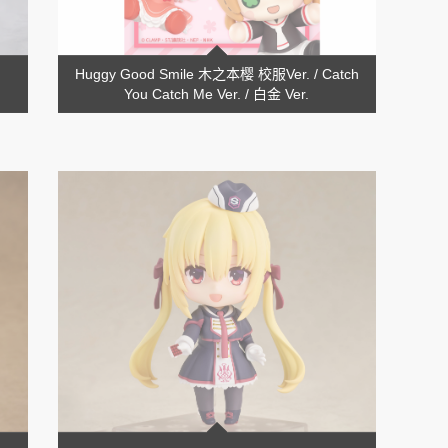
Huggy Good Smile 木之本樱 校服Ver. / Catch
You Catch Me Ver. / 白金 Ver.