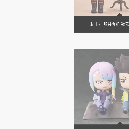
粘土娃 服装套组 魏无羡