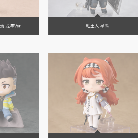
 龙年Ver.
粘土人 星熊