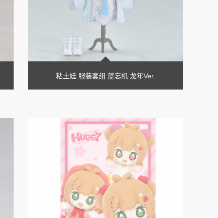
粘土娃 服装套组 蓝忘机 龙年Ver.