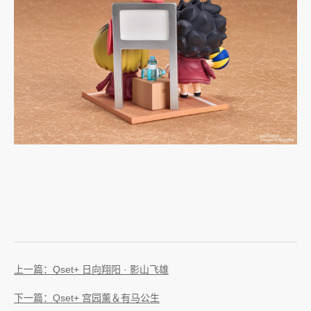
上一篇：Qset+ 日向翔阳 · 影山飞雄
下一篇：Qset+ 宫园薰＆有马公生