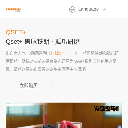
Language
QSET+
Qset+ 黑尾铁朗 · 孤爪研磨
出自大人气TV动画系列《
排球少年！！
》，将黑尾铁朗和孤爪研
磨即将与劲敌对决前的飒爽姿态还原为Qset+系列立体化手办呈
现，请将这幕热血青春的定格带回家中收藏吧。
立即购买