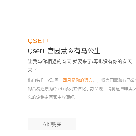
QSET+
Qset+ 宫园薰＆有马公生
让我与你相遇的春天 就要来了/再也没有你的春天
来了
出自名作TV动画『
四月是你的谎言
』，将宫园薰和有马公
的合奏还原为Qset+系列立体化手办呈现，请将这幕唯美
忘的定格带回家中收藏吧。
立即购买