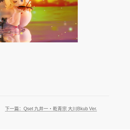
下一篇：Qset 九井一・乾青宗 大川Bkub Ver.