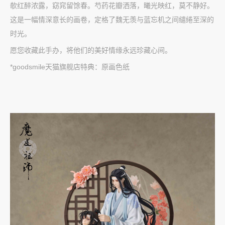
欹红醉浓露，窈窕留馀春。芍药花瓣洒落，曦光映红，莫不静好。
这是一幅情深意长的画卷，定格了魏无羡与蓝忘机之间缱绻至深的
时光。
愿您收藏此手办，将他们的美好情缘永远珍藏心间。
*goodsmile天猫旗舰店特典：原画色纸