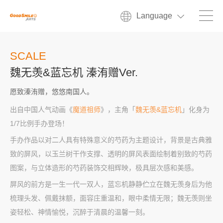
Language
SCALE
魏无羡&蓝忘机 溱洧赠Ver.
愿致溱洧赠，悠悠南国人。
出自中国人气动画《
魔道祖师
》，主角「
魏无羡&蓝忘机
」化身为
1/7比例手办登场！
手办作品以对二人具有特殊意义的芍药为主题设计，背景是古典雅
致的屏风，以玉兰树干作支撑、透明的屏风表面绘制着别致的芍药
图案，与立体造形的芍药装饰交相辉映，极具层次感和美感。
屏风的前方是一生一代一双人，蓝忘机静静伫立在魏无羡身后为他
梳理头发、佩戴抹额，面容庄重温和，眼中柔情无限；魏无羡则坐
姿轻松、神情愉悦，沉醉于清晨的温馨一刻。