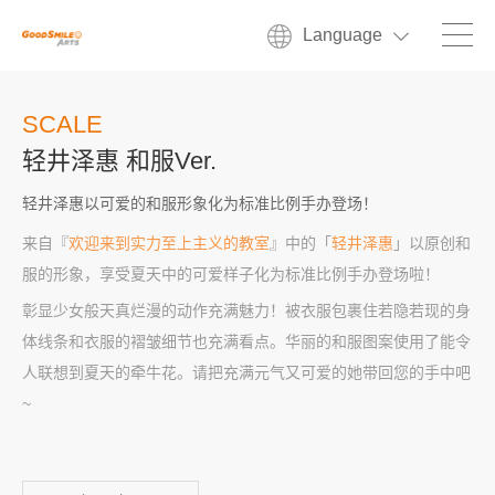
Language
SCALE
轻井泽惠 和服Ver.
轻井泽惠以可爱的和服形象化为标准比例手办登场！
来自『
欢迎来到实力至上主义的教室
』中的「
轻井泽惠
」以原创和
服的形象，享受夏天中的可爱样子化为标准比例手办登场啦！
彰显少女般天真烂漫的动作充满魅力！被衣服包裹住若隐若现的身
体线条和衣服的褶皱细节也充满看点。华丽的和服图案使用了能令
人联想到夏天的牵牛花。请把充满元气又可爱的她带回您的手中吧
~