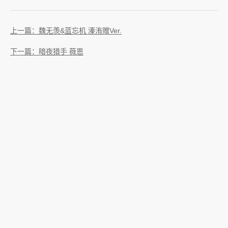
上一篇：魏无羡&蓝忘机 溱洧赠Ver.
下一篇：暗夜猎手 薇恩