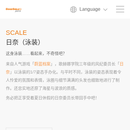
Language
SCALE
日奈（泳装）
这身泳装……看起来，不奇怪吧？
来自人气游戏「
蔚蓝档案
」，歌赫娜学院三年级的风纪委员长「
日
奈
」以泳装的1/7姿态手办化。与平时不同，泳装的姿态表现着令
人怜爱的氛围和表情，泳圈与细节满满的头发也细致地进行了制
作。还忠实地还原了海星与波浪的质感。
务必把正享受着夏日休假的日奈委员长带回手中吧！