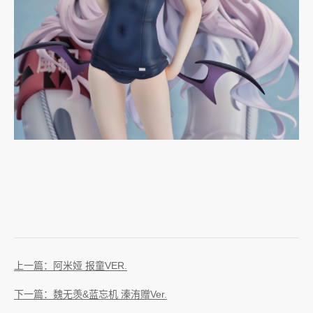
上一篇：阿米娅 报童VER.
下一篇：魏无羡&蓝忘机 溱洧赠Ver.