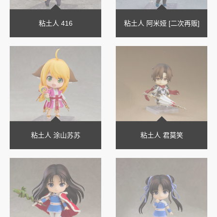
粘土人 416
粘土人 阿米娅 [二次再贩]
粘土人 涂山苏苏
粘土人 君莫笑