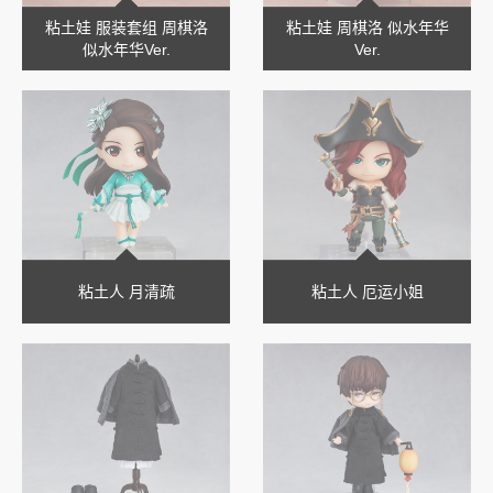
粘土娃 服装套组 周棋洛
粘土娃 周棋洛 似水年华
似水年华Ver.
Ver.
粘土人 月清疏
粘土人 厄运小姐