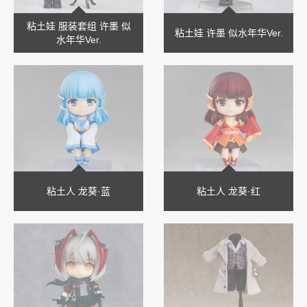
粘土娃 服装套组 许墨 似
粘土娃 许墨 似水年华Ver.
水年华Ver.
粘土人 龙葵·蓝
粘土人 龙葵·红