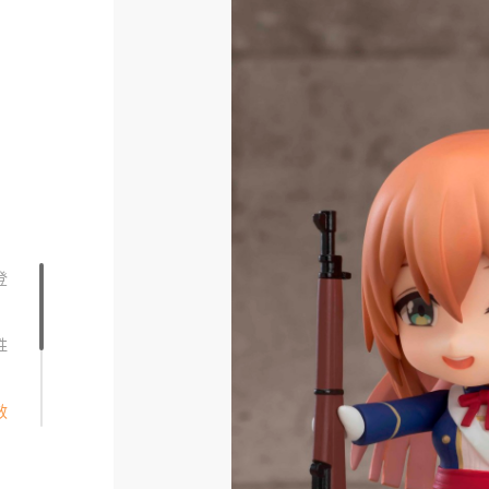
登
胜
效