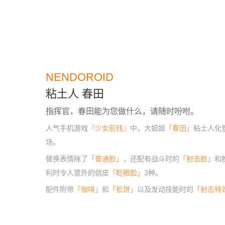
NENDOROID
粘土人 春田
指挥官，春田能为您做什么，请随时吩咐。
人气手机游戏
『少女前线』
中，大姐姐
「春田」
粘土人化
场。
替换表情除了
「普通脸」
，还配有战斗时的
「射击脸」
和
利时令人意外的俏皮
「眨眼脸」
3种。
配件附带
「咖啡」
和
「松饼」
以及发动技能时的
「射击特
件」
。
当然作为她象征的
「春田步枪」
也附带在内。