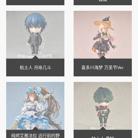
粘土人 月咏几斗
喜多川海梦 万圣节Ver.
纯烬艾雅法拉 远行前的野