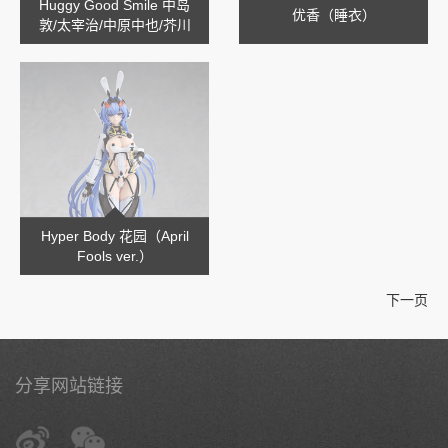
Huggy Good Smile 中岛
优香（睡衣）
敦/太宰治/中原中也/芥川
龙之介
Hyper Body 花园（April
Fools ver.）
下一页
分享网站链接