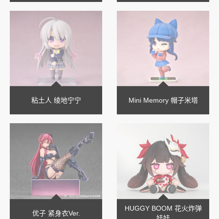
粘土人 绫地宁宁
Mini Memory 帽子米塔
HUGGY BOOM 花火炸弹
优子 紧身衣Ver.
娃娃