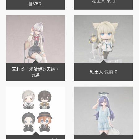
粘土人 莱特
餐VER.
艾莉莎‧米哈伊罗夫纳‧
粘土人 佩丽卡
九条