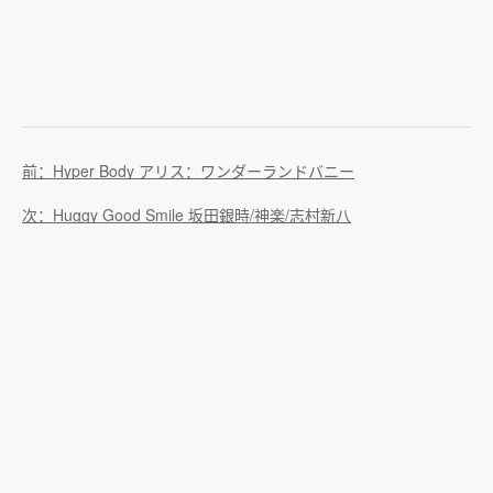
前：Hyper Body アリス：ワンダーランドバニー
次：Huggy Good Smile 坂田銀時/神楽/志村新八