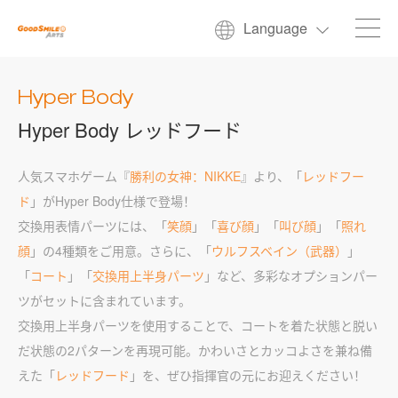
Language
Hyper Body
Hyper Body レッドフード
人気スマホゲーム『
勝利の女神：NIKKE
』より、「
レッドフー
ド
」がHyper Body仕様で登場！
交換用表情パーツには、「
笑顔
」「
喜び顔
」「
叫び顔
」「
照れ
顔
」の4種類をご用意。さらに、「
ウルフスベイン（武器）
」
「
コート
」「
交換用上半身パーツ
」など、多彩なオプションパー
ツがセットに含まれています。
交換用上半身パーツを使用することで、コートを着た状態と脱い
だ状態の2パターンを再現可能。かわいさとカッコよさを兼ね備
えた「
レッドフード
」を、ぜひ指揮官の元にお迎えください！