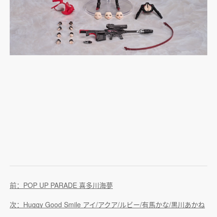
前：POP UP PARADE 喜多川海夢
次：Huggy Good Smile アイ/アクア/ルビー/有馬かな/黒川あかね