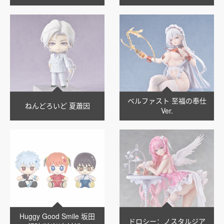
ー ミルク
ー コーヒーミルク
ベルファスト 至福の奉仕
ねんどろいど 夏蕭因
Ver.
Huggy Good Smile 坂田
ドロシー：ノスタルジア