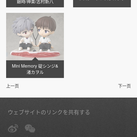
銀時/神楽/志村新八
Mini Memory 碇シンジ&
渚カヲル
上一页
下一页
ウェブサイトのリンクを共有する