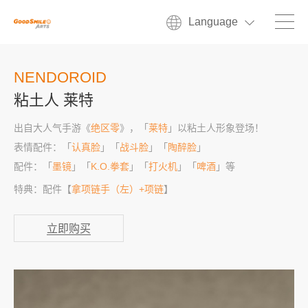
Language
NENDOROID
粘土人 莱特
出自大人气手游《
绝区零
》，「
莱特
」以粘土人形象登场！
表情配件：「
认真脸
」「
战斗脸
」「
陶醉脸
」
配件：「
墨镜
」「
K.O.拳套
」「
打火机
」「
啤酒
」等
特典：配件【
拿项链手（左）+项链
】
立即购买