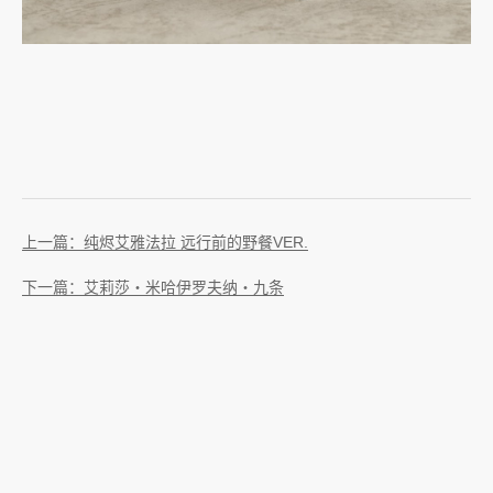
上一篇：纯烬艾雅法拉 远行前的野餐VER.
下一篇：艾莉莎‧米哈伊罗夫纳‧九条