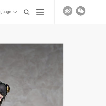
nguage