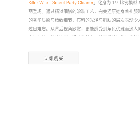
Killer Wife - Secret Party Cleaner
」化身为 1/7 比例模型 
丽登场。通过精湛细腻的涂装工艺，完美还原她身着礼服
的奢华质感与精致细节，布料的光泽与肌肤的层次表现令
过目难忘。从背后视角欣赏，更能感受到角色优雅而迷人
身姿曲线，整体造型充满成熟魅力。她那带着神秘气息的
神，仿佛正隐藏着不为人知的心思，引人遐想。敬请将精
美丽的「D: Killer Wife - Secret Party Cleaner」带到指
立即购买
的身边赏玩吧。