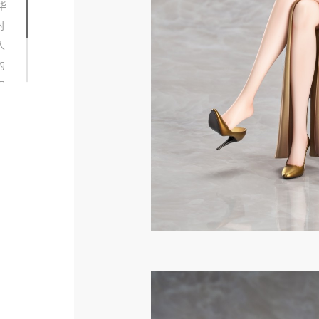
华
时
人
的
眼
致
挥官