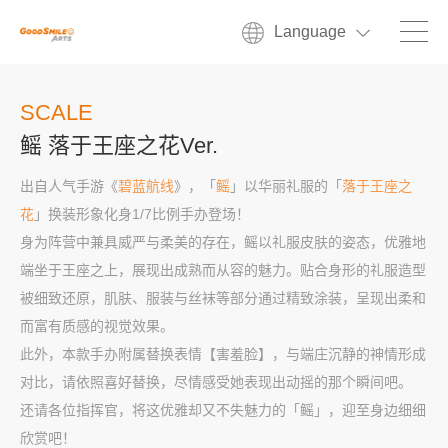
Language
SCALE
鳐 落于王座之花Ver.
出自人气手游《
碧蓝航线
》，「
鳐
」以华丽礼服的「
落于王座之
花
」换装形象化身1/7比例手办登场！
身为阵营中兼具威严与柔美的存在，鳐以礼服皮肤的姿态，优雅地
端坐于王座之上，展现出成熟而从容的魅力。贴合身形的礼服造型
被细致还原，肌肤、服装与丝袜等部分通过精致涂装，呈现出柔和
而富有质感的视觉效果。
此外，本款手办附属替换表情【害羞脸】，与端庄沉静的神情形成
对比，请依照喜好替换，尽情感受她表现出动摇的那个瞬间吧。
还请各位指挥官，将这优雅却又不失魅力的「鳐」，迎至身边细细
欣赏吧！