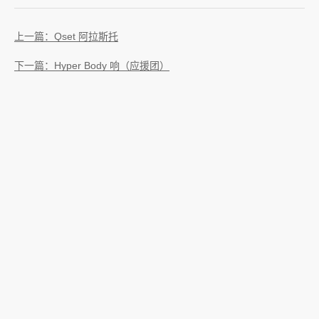
上一篇：Qset 阿拉斯托
下一篇：Hyper Body 响（应援团）