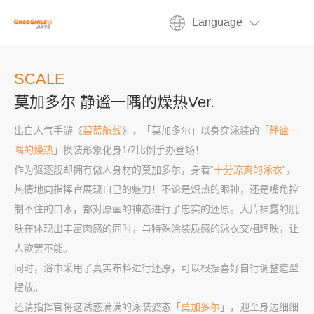
Language
SCALE
莫加多尔 静谧一隅的燥热Ver.
出自人气手游《
碧蓝航线
》，「莫加多尔」以身穿泳装的「
静谧一
隅的燥热
」换装形象化身1/7比例手办登场！
作为驱逐舰却拥有傲人身材的莫加多尔，身着“
十分凉爽的泳衣
”，
热情地向指挥官展现自己的魅力！不论是炽热的眼神，还是嘴角控
制不住的口水，都对原画的神态进行了忠实的还原。大片裸露的肌
肤在体现出丰富肉感的同时，与特殊涂装质感的泳衣交相辉映，让
人欲罢不能。
同时，浴巾采用了真实布料进行还原，可以根据喜好自行调整造型
摆放。
还请指挥官将这诱惑满满的泳装姿态「
莫加多尔
」，迎至身边细细