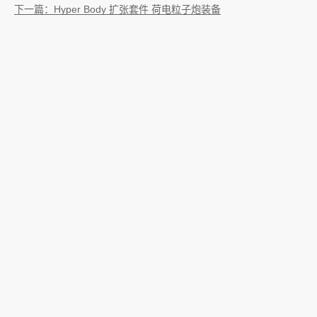
下一篇：Hyper Body 扩张套件 荷电粒子炮装备