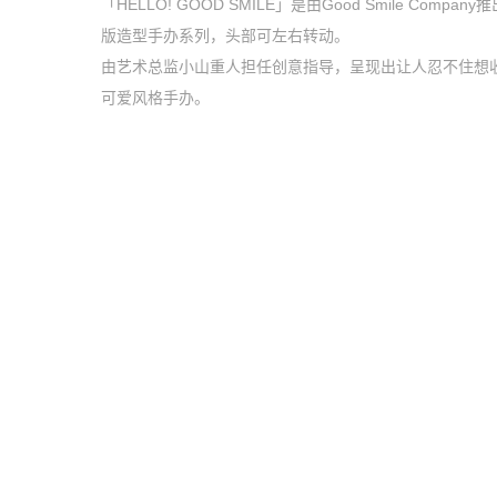
「HELLO! GOOD SMILE」是由Good Smile Company
版造型手办系列，头部可左右转动。
由艺术总监小山重人担任创意指导，呈现出让人忍不住想
可爱风格手办。