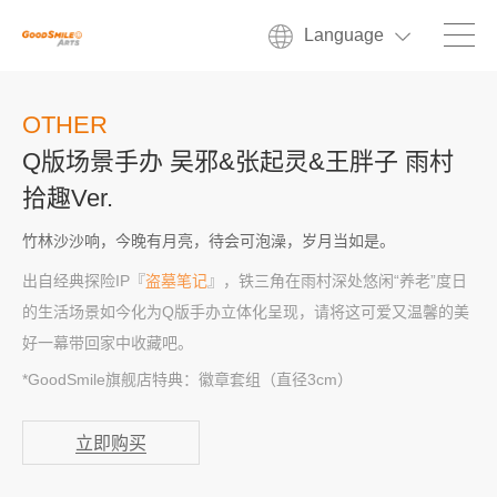
Language
OTHER
Q版场景手办 吴邪&张起灵&王胖子 雨村
拾趣Ver.
竹林沙沙响，今晚有月亮，待会可泡澡，岁月当如是。
出自经典探险IP『
盗墓笔记
』，铁三角在雨村深处悠闲“养老”度日
的生活场景如今化为Q版手办立体化呈现，请将这可爱又温馨的美
好一幕带回家中收藏吧。
*GoodSmile旗舰店特典：徽章套组（直径3cm）
立即购买