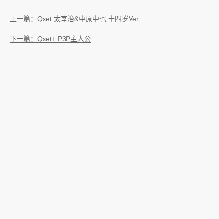
上一篇：Qset 太宰治&中原中也 十四岁Ver.
下一篇：Qset+ P3P主人公