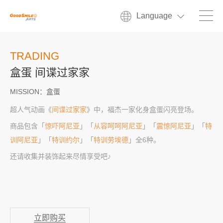
Language
TRADING
盒蛋 间谍过家家
MISSION：盒蛋
超人气动画《
间谍过家家
》中，福杰一家化身盒蛋闪亮登场。
商品包含「
惊吓阿尼亚
」「
从容呵呵阿尼亚
」「
震惊阿尼亚
」「
特
训阿尼亚
」「
特训约尔
」「
特训劳埃德
」全6种。
还请收集并装饰起来尽情享受吧♪
立即购买