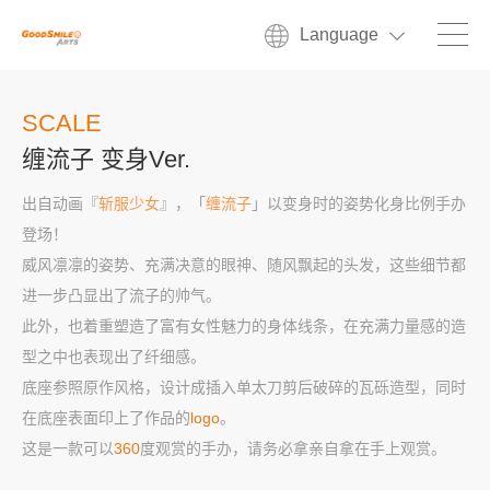
Language
SCALE
缠流子 变身Ver.
出自动画『
斩服少女
』，「
缠流子
」以变身时的姿势化身比例手办
登场！
威风凛凛的姿势、充满决意的眼神、随风飘起的头发，这些细节都
进一步凸显出了流子的帅气。
此外，也着重塑造了富有女性魅力的身体线条，在充满力量感的造
型之中也表现出了纤细感。
底座参照原作风格，设计成插入单太刀剪后破碎的瓦砾造型，同时
在底座表面印上了作品的
logo
。
这是一款可以
360
度观赏的手办，请务必拿亲自拿在手上观赏。