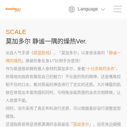
Language
SCALE
莫加多尔 静谧一隅的燥热Ver.
出自人气手游《
碧蓝航线
》，「莫加多尔」以身穿泳装的「
静谧一
隅的燥热
」换装形象化身1/7比例手办登场！
作为驱逐舰却拥有傲人身材的莫加多尔，身着“
十分凉爽的泳衣
”，
热情地向指挥官展现自己的魅力！不论是炽热的眼神，还是嘴角控
制不住的口水，都对原画的神态进行了忠实的还原。大片裸露的肌
肤在体现出丰富肉感的同时，与特殊涂装质感的泳衣交相辉映，让
人欲罢不能。
同时，浴巾采用了真实布料进行还原，可以根据喜好自行调整造型
摆放。
还请指挥官将这诱惑满满的泳装姿态「
莫加多尔
」，迎至身边细细