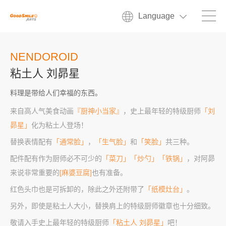
Language
NENDOROID
粘土人 刘昴星
料理是带给人们幸福的东西。
来自高人气美食动画
『厨神小当家』
，史上最年轻的特级厨师
「刘
昴星」
化为粘土人登场！
替换表情配有
「通常脸」
，
「生气脸」
和
「笑脸」
共三种。
配件配有作为厨师必不可少的
「菜刀」「炒勺」「铁锅」
，对阿昴
来说非常重要的
[麻婆豆腐]
也有准备。
红色头巾也是可拆卸的，除此之外还附带了
「纸模灶台」
。
另外，即使是粘土人大小，替换肩上的特级厨师徽章也十分细致。
敬请入手史上最年轻的特级厨师
「粘土人 刘昴星」
吧！