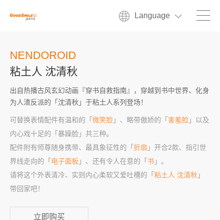
Language
NENDOROID
粘土人 沈清秋
出自热播古风玄幻动画『穿书自救指南』，穿越到书中世界、化身
为人渣反派的「沈清秋」于粘土人系列登场！
可替换表情配件有温和的「
微笑脸
」、略带傲娇的「
害羞脸
」以及
内心戏十足的「暴躁脸」共三种。
配件附有师尊随身携带、最具象征性的「
折扇
」开合2款、指引世
界线走向的「
电子面板
」、还有令人在意的「
书
」。
请将这个外表清冷、实则内心柔软又爱吐槽的「
粘土人 沈清秋
」
带回家吧！
立即购买