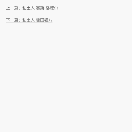
上一篇：粘土人 赛斯·洛威尔
下一篇：粘土人 坂田银八